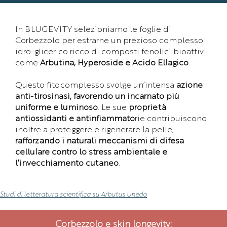
In BLUGEVITY selezioniamo le foglie di
Corbezzolo per estrarne un prezioso complesso
idro-glicerico ricco di composti fenolici bioattivi
come
Arbutina, Hyperoside e Acido Ellagico
.
Questo fitocomplesso svolge un’intensa
azione
anti-tirosinasi, favorendo un incarnato più
uniforme e luminoso
. Le sue
proprietà
antiossidanti e antinfiammato
rie contribuiscono
inoltre a proteggere e rigenerare la pelle,
rafforzando i naturali meccanismi di difesa
cellulare contro lo stress ambientale e
l’invecchiamento cutaneo
.
Studi di letteratura scientifica su Arbutus Unedo
Corbezzolo e skin longevity: