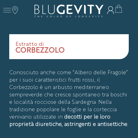
Estratto di
CORBEZZOLO
Conosciuto anche come “Albero delle Fragole”
per i suoi caratteristici frutti rossi, il
Corbezzolo è un arbusto mediterraneo
sempreverde che cresce spontaneo tra boschi
e località rocciose della Sardegna. Nella
tradizione popolare le foglie e la corteccia
venivano utilizzate in
decotti per le loro
proprietà diuretiche, astringenti e antisettiche
.